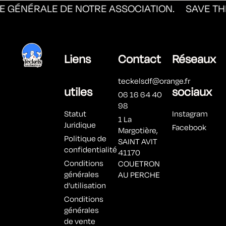
E GÉNÉRALE DE NOTRE ASSOCIATION.
SAVE THE
Liens
Contact
Réseaux
teckelsdf@orange.fr
utiles
sociaux
06 16 64 40
98
Statut
Instagram
1 La
Juridique
Facebook
Margotière,
Politique de
SAINT AVIT
confidentialité
41170
Conditions
COUETRON
générales
AU PERCHE
d’utilisation
Conditions
générales
de vente