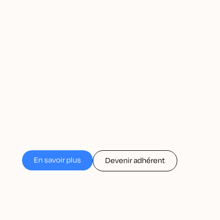
Créée en 2007 et reconnue d’intérêt général
depuis 2010,
Teckel SDF (Sans Doux Foyer)
est
une association dédiée au sauvetage, aux soins et
à l’adoption de teckels partout en France.
Nous recueillons des chiens issus de particuliers,
refuges, associations ou élevages souhaitant
mettre leurs teckels à la retraite.
Une équipe de bénévoles passionnés se mobilise
chaque jour pour offrir à ces chiens une seconde
chance et leur trouver un foyer aimant.
En savoir plus
Devenir adhérent