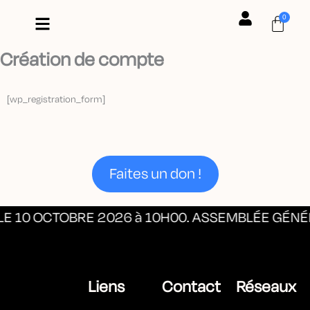
Aller
0
au
Cart
contenu
Création de compte
[wp_registration_form]
Faites un don !
 LE 10 OCTOBRE 2026 à 10H00. ASSEMBLÉE GÉNÉ
Liens
Contact
Réseaux