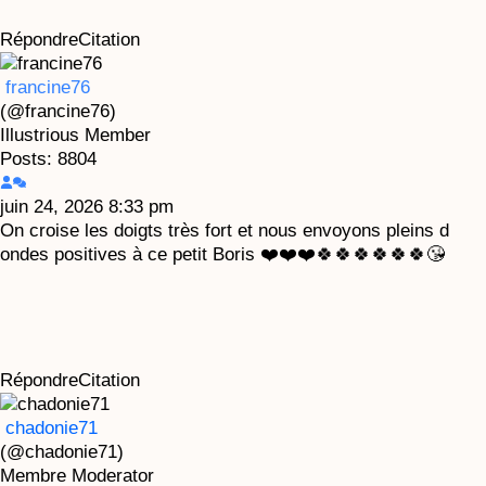
Répondre
Citation
francine76
(@francine76)
Illustrious Member
Posts: 8804
juin 24, 2026 8:33 pm
On croise les doigts très fort et nous envoyons pleins d
ondes positives à ce petit Boris ❤️❤️❤️🍀🍀🍀🍀🍀🍀😘
Répondre
Citation
chadonie71
(@chadonie71)
Membre
Moderator