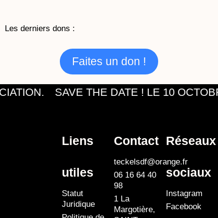
k
a
e
m
Les derniers dons :
Faites un don !
IATION.
SAVE THE DATE ! LE 10 OCTOB
Liens
Contact
Réseaux
teckelsdf@orange.fr
utiles
sociaux
06 16 64 40
98
Statut
Instagram
1 La
Juridique
Facebook
Margotière,
Politique de