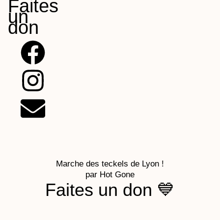
Faites
un
don
F
I
E
a
n
n
c
s
v
e
t
e
b
a
l
Marche des teckels de Lyon !
o
g
o
par
Hot Gone
Faites un don 💙
o
r
p