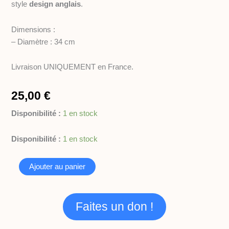
k
a
e
style
design anglais
.
m
Dimensions :
– Diamètre : 34 cm
Livraison UNIQUEMENT en France.
25,00
€
Disponibilité :
1 en stock
quantité
Disponibilité :
1 en stock
de
Lot
Ajouter au panier
4
Sets
de
table
Faites un don !