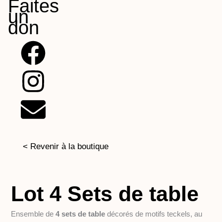
Faites
un
don
F
I
E
a
n
n
c
s
v
e
t
e
b
a
l
< Revenir à la boutique
o
g
o
Lot 4 Sets de table
o
r
p
Ensemble de
4 sets de table
décorés de motifs teckels, au