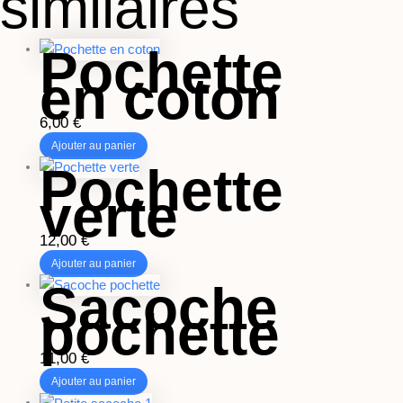
similaires
Pochette
en coton
6,00
€
Ajouter au panier
Pochette
verte
12,00
€
Ajouter au panier
Sacoche
pochette
11,00
€
Ajouter au panier