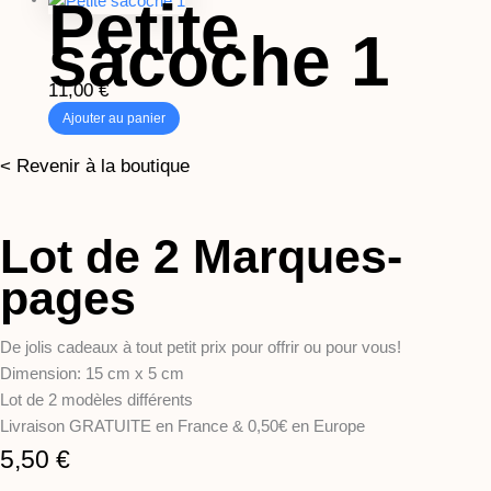
Petite
sacoche 1
11,00
€
Ajouter au panier
< Revenir à la boutique
Lot de 2 Marques-
pages
De jolis cadeaux à tout petit prix pour offrir ou pour vous!
Dimension: 15 cm x 5 cm
Lot de 2 modèles différents
Livraison GRATUITE en France & 0,50€ en Europe
5,50
€