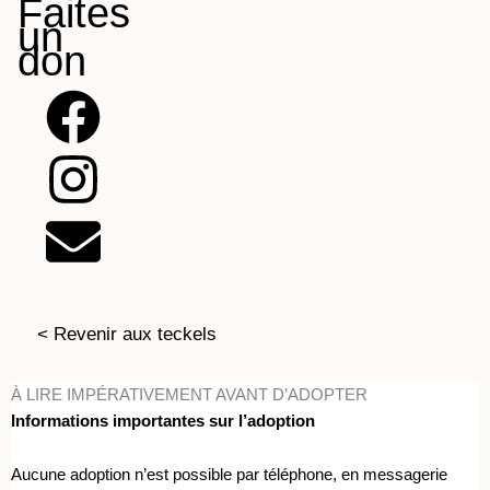
Faites
un
don
F
I
E
a
n
n
c
s
v
e
t
e
b
a
l
< Revenir aux teckels
o
g
o
À LIRE IMPÉRATIVEMENT AVANT D’ADOPTER
Informations importantes sur l’adoption
o
r
p
Aucune adoption n’est possible par téléphone, en messagerie