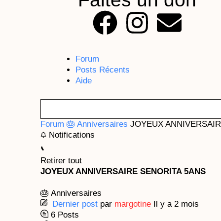
F
I
E
a
n
n
Forum
c
s
v
Posts Récents
Aide
e
t
e
b
a
l
Forum
🎂 Anniversaires
JOYEUX ANNIVERSAI
Notifications
o
g
o
Retirer tout
o
r
p
JOYEUX ANNIVERSAIRE SENORITA 5ANS
k
a
e
🎂 Anniversaires
Dernier post
par
margotine
Il y a 2 mois
m
6
Posts