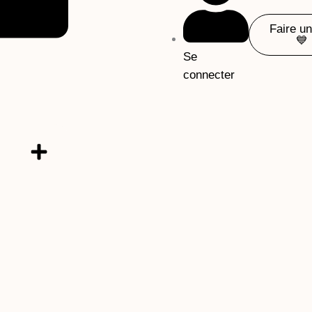
Faire u
💙
Se
connecter