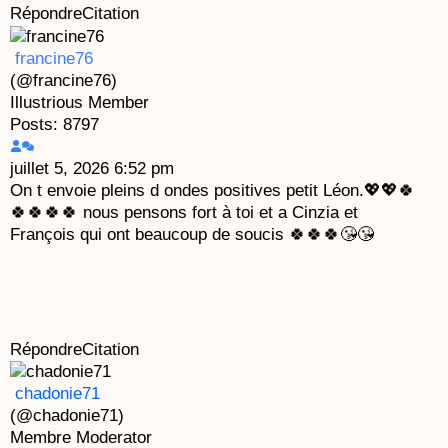
Répondre
Citation
francine76
(@francine76)
Illustrious Member
Posts: 8797
juillet 5, 2026 6:52 pm
On t envoie pleins d ondes positives petit Léon.💖💖🍀
🍀🍀🍀🍀 nous pensons fort à toi et a Cinzia et
François qui ont beaucoup de soucis 🍀🍀🍀😘😘
Répondre
Citation
chadonie71
(@chadonie71)
Membre
Moderator