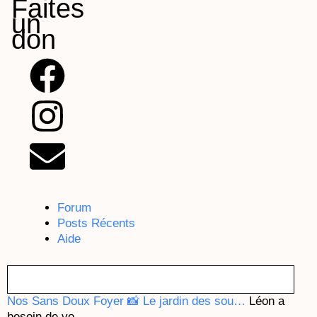
Faites
un
don
F
I
E
a
n
n
c
s
v
e
t
e
b
a
l
Forum
Posts Récents
o
g
o
Aide
o
r
p
Nos Sans Doux Foyer
📸 Le jardin des sou…
Léon a
besoin de vo…