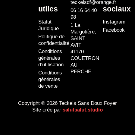
teckelsdf@orange.fr
utiles
sociaux
06 16 64 40
98
Statut
Instagram
1 La
Juridique
Facebook
Margotière,
Politique de
SAINT
confidentialité
AVIT
Conditions
41170
générales
COUETRON
d’utilisation
AU
PERCHE
Conditions
générales
de vente
Copyright © 2026 Teckels Sans Doux Foyer
Site crée par
salutsalut.studio