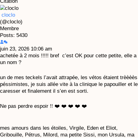
Citation
cloclo
(@cloclo)
Membre
Posts: 5430
juin 23, 2026 10:06 am
achetée à 2 mois !!!!! bref c’est OK pour cette petite, elle a
un nom ?
un de mes teckels l’avait attrapée, les vétos étaient trèèèès
péssimistes, je suis allée vite à la clinique le papouiller et le
caresser et finalement il s’en est sorti.
Ne pas perdre espoir !! ❤️ ❤️ ❤️ ❤️ ❤️
mes amours dans les étoiles, Virgile, Eden et Eliot,
Gribouille, Pétrus, Milord, ma petite Sissi, mon Ursula, ma