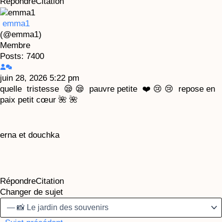
Répondre
Citation
emma1
(@emma1)
Membre
Posts: 7400
juin 28, 2026 5:22 pm
quelle tristesse 😪 😪 pauvre petite ❤️ 😢 😢 repose en
paix petit cœur 🌺 🌺
erna et douchka
Répondre
Citation
Changer de sujet