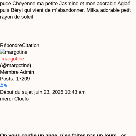
puce Cheyenne ma petite Jasmine et mon adorable Aglaé
puis Béryl qui vient de m’abandonner. Milka adorable petit
rayon de soleil
Répondre
Citation
margotine
(@margotine)
Membre
Admin
Posts: 17209
Début du sujet
juin 23, 2026 10:43 am
merci Cloclo
On vous confie un ange, n’en faites pas un loup!
Les