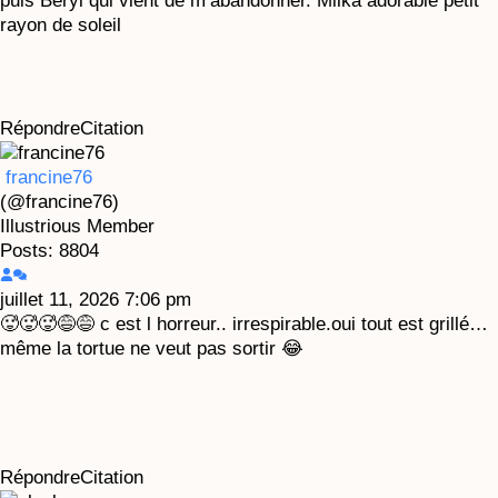
puis Béryl qui vient de m’abandonner. Milka adorable petit
rayon de soleil
Répondre
Citation
francine76
(@francine76)
Illustrious Member
Posts: 8804
juillet 11, 2026 7:06 pm
🥵🥵🥵😅😅 c est l horreur.. irrespirable.oui tout est grillé…
même la tortue ne veut pas sortir 😂
Répondre
Citation