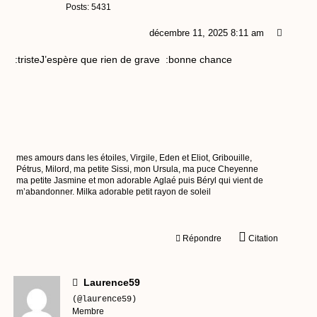
Posts: 5431
décembre 11, 2025 8:11 am
:tristeJ’espère que rien de grave :bonne chance
mes amours dans les étoiles, Virgile, Eden et Eliot, Gribouille,
Pétrus, Milord, ma petite Sissi, mon Ursula, ma puce Cheyenne
ma petite Jasmine et mon adorable Aglaé puis Béryl qui vient de
m’abandonner. Milka adorable petit rayon de soleil
Répondre
Citation
Laurence59
(@laurence59)
Membre