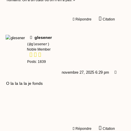
humains. On a un cœur ou on n’en a pas. »
Répondre
Citation
glesener
(@glesener)
Noble Member
Posts: 1839
novembre 27, 2025 6:29 pm
O la la la la je fonds
Répondre
Citation