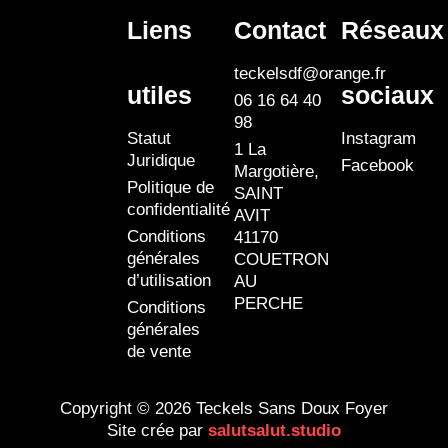
Liens
Contact
Réseaux
teckelsdf@orange.fr
utiles
sociaux
06 16 64 40
98
Statut
Instagram
1 La
Juridique
Facebook
Margotière,
Politique de
SAINT
confidentialité
AVIT
Conditions
41170
générales
COUETRON
d’utilisation
AU
PERCHE
Conditions
générales
de vente
Copyright © 2026 Teckels Sans Doux Foyer
Site crée par
salutsalut.studio