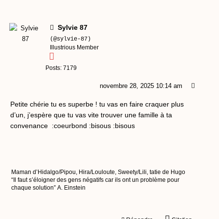
Sylvie 87
(@sylvie-87)
Illustrious Member
Posts: 7179
novembre 28, 2025 10:14 am
Petite chérie tu es superbe ! tu vas en faire craquer plus
d’un, j’espère que tu vas vite trouver une famille à ta
convenance :coeurbond :bisous :bisous
Maman d’Hidalgo/Pipou, Hira/Louloute, Sweety/Lili, tatie de Hugo
“Il faut s’éloigner des gens négatifs car ils ont un problème pour
chaque solution” A. Einstein