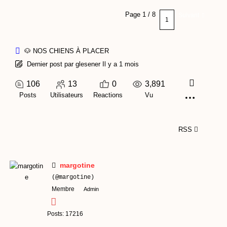
k
a
e
Page 1 / 8
Suivant
m
🐶 NOS CHIENS À PLACER
Dernier post
par
glesener
Il y a 1 mois
106
13
0
3,891
Posts
Utilisateurs
Reactions
Vu
RSS
margotine
(@margotine)
Membre
Admin
Posts: 17216