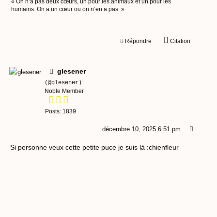
« On n’a pas deux cœurs, un pour les animaux et un pour les
humains. On a un cœur ou on n’en a pas. »
Répondre
Citation
glesener
(@glesener)
Noble Member
Posts: 1839
décembre 10, 2025 6:51 pm
Si personne veux cette petite puce je suis là :chienfleur