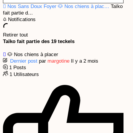
k
a
e
Nos Sans Doux Foyer
🐶 Nos chiens à plac…
Taïko
m
fait partie d…
Notifications
Retirer tout
Taïko fait partie des 19 teckels
🐶 Nos chiens à placer
Dernier post
par
margotine
Il y a 2 mois
1
Posts
1
Utilisateurs