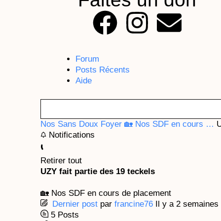
F
I
E
a
n
n
Forum
c
s
v
Posts Récents
Aide
e
t
e
b
a
l
Nos Sans Doux Foyer
🏡 Nos SDF en cours …
U
Notifications
o
g
o
Retirer tout
o
r
p
UZY fait partie des 19 teckels
k
a
e
🏡 Nos SDF en cours de placement
Dernier post
par
francine76
Il y a 2 semaines
m
5
Posts