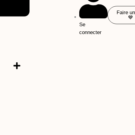
Faire u
💙
Se
connecter