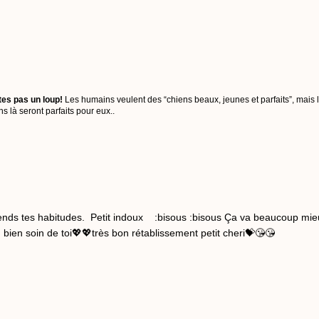
tes pas un loup!
Les humains veulent des “chiens beaux, jeunes et parfaits”, mais 
 là seront parfaits pour eux..
ends tes habitudes. Petit indoux :bisous :bisous Ça va beaucoup mieu
ien soin de toi💖💖très bon rétablissement petit cheri💝😘😘