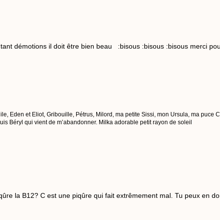
ant démotions il doit être bien beau :bisous :bisous :bisous merci po
ile, Eden et Eliot, Gribouille, Pétrus, Milord, ma petite Sissi, mon Ursula, ma puce
s Béryl qui vient de m’abandonner. Milka adorable petit rayon de soleil
iqûre la B12? C est une piqûre qui fait extrêmement mal. Tu peux en d