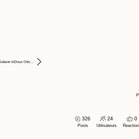
Galaxie-InDoux-Otto…
P
326
24
0
Posts
Utilisateurs
Reaction