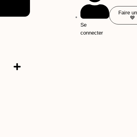
Faire u
💙
Se
connecter