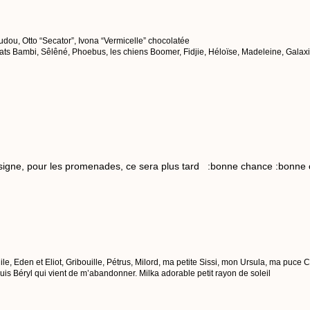
dou, Otto “Secator”, Ivona “Vermicelle” chocolatée
chats Bambi, Sêlêné, Phoebus, les chiens Boomer, Fidjie, Héloïse, Madeleine, Galaxie
n signe, pour les promenades, ce sera plus tard :bonne chance :bonne
ile, Eden et Eliot, Gribouille, Pétrus, Milord, ma petite Sissi, mon Ursula, ma puce
s Béryl qui vient de m’abandonner. Milka adorable petit rayon de soleil