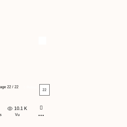
age 22 / 22
Retour
10.1 K
s
Vu