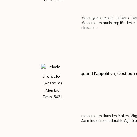
Mes rayons de soleil: InDoux_Dou
Mes amours partis trop tôt : les 
oiseaux…
quand l’appétit va, c’est bo
cloclo
(@cloclo)
Membre
Posts: 5431
mes amours dans les étoiles, Virg
Jasmine et mon adorable Aglaé pui