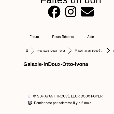
F
I
E
a
n
n
c
s
v
Forum
Posts Récents
Aide
e
t
e
Nos Sans Doux Foyer
💙 SDF ayant trouvé …
b
a
l
Galaxie-InDoux-Otto-Ivona
o
g
o
o
r
p
k
a
e
💙 SDF AYANT TROUVÉ LEUR DOUX FOYER
Dernier post
par
salemme
Il y a 6 mois
m