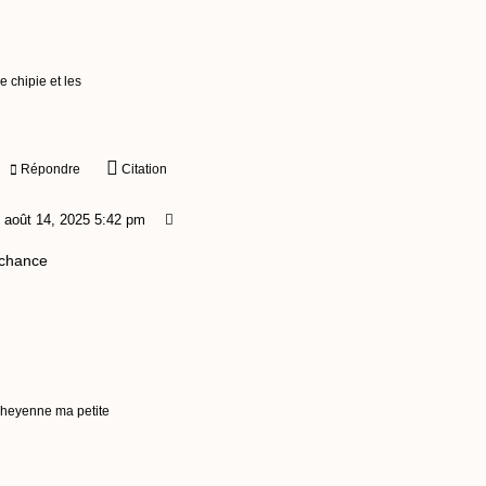
 chipie et les
Répondre
Citation
août 14, 2025 5:42 pm
 chance
 Cheyenne ma petite