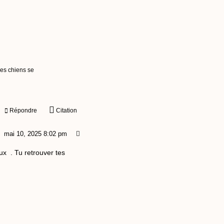
les chiens se
Répondre
Citation
mai 10, 2025 8:02 pm
x . Tu retrouver tes