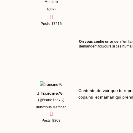
Membre
Admin
Posts: 17216
On vous confie un ange, n’en fai
demandent toujours si ces humains
Contente de voir que tu repr
francine76
copains et maman qui prend b
(@francine76)
Illustrious Member
Posts: 8803