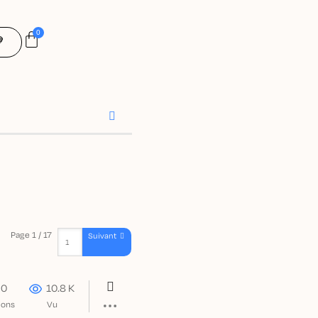
0

Cart
Page 1 / 17
Suivant
0
10.8 K
ions
Vu