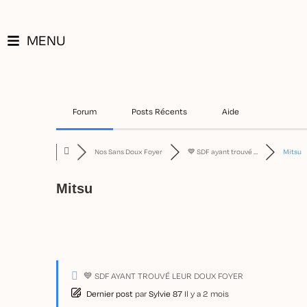
Aller
au
MENU
contenu
Forum
Posts Récents
Aide
Nos Sans Doux Foyer
💙 SDF ayant trouvé …
Mitsu
Mitsu
💙 SDF AYANT TROUVÉ LEUR DOUX FOYER
Dernier post
par
Sylvie 87
Il y a 2 mois