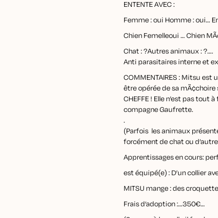
ENTENTE AVEC :
Femme : oui Homme : oui… En
Chien Femelleoui … Chien MÃ¢
Chat : ?Autres animaux : ?….
Anti parasitaires interne et e
COMMENTAIRES : Mitsu est une 
être opérée de sa mÃ¢choire si
CHEFFE ! Elle n’est pas tout à
compagne Gaufrette.
.
(Parfois les animaux présenté
forcément de chat ou d’autr
Apprentissages en cours: per
est équipé(e) : D’un collier a
MITSU mange : des croquette
Frais d’adoption :…350€…