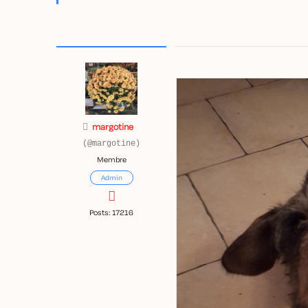
margotine
(@margotine)
Membre
Admin
Posts: 17216