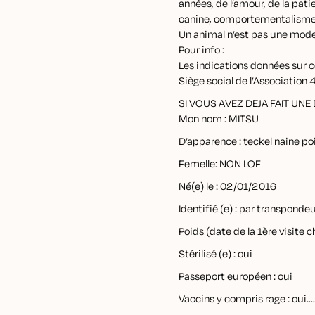
années, de l’amour, de la pati
canine, comportementalisme
Un animal n’est pas une mode
Pour info :
Les indications données sur ce
Siège social de l’Associat
SI VOUS AVEZ DEJA FAIT UN
Mon nom : MITSU
D’apparence : teckel naine poi
Femelle: NON LOF
Né(e) le : 02/01/2016
Identifié (e) : par transponde
Poids (date de la 1ère visite c
Stérilisé (e) : oui
Passeport européen : oui
Vaccins y compris rage : oui….