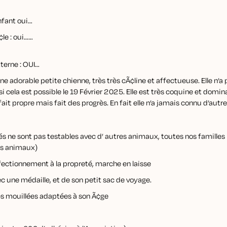
fant oui…
le : oui……
xterne : OUI…
adorable petite chienne, très très cÃ¢line et affectueuse. Elle n’a p
 cela est possible le 19 Février 2025. Elle est très coquine et dominan
 fait propre mais fait des progrès. En fait elle n’a jamais connu d’autr
s ne sont pas testables avec d’ autres animaux, toutes nos familles r
es animaux)
fectionnement à la propreté, marche en laisse
vec une médaille, et de son petit sac de voyage.
s mouillées adaptées à son Ã¢ge