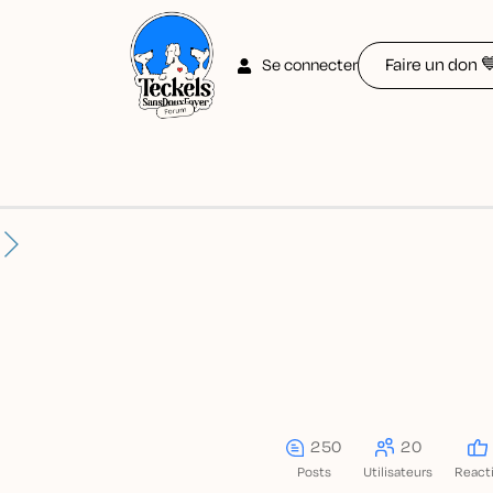
Faire un don 
Se connecter
250
20
Posts
Utilisateurs
React