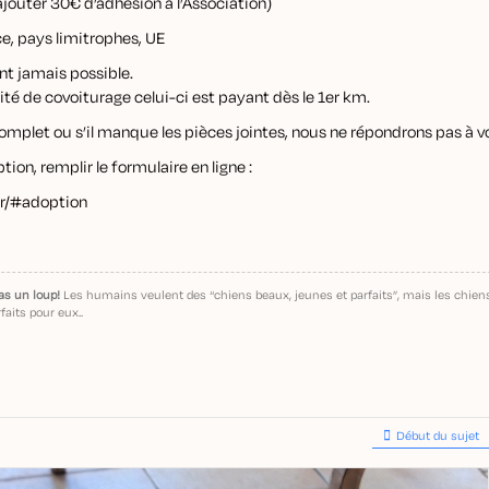
ajouter 30€ d’adhésion à l’Association)
e, pays limitrophes, UE
nt jamais possible.
ilité de covoiturage celui-ci est payant dès le 1er km.
complet ou s’il manque les pièces jointes, nous ne répondrons pas à
ion, remplir le formulaire en ligne :
fr/#adoption
as un loup!
Les humains veulent des “chiens beaux, jeunes et parfaits”, mais les chie
faits pour eux..
Début du sujet