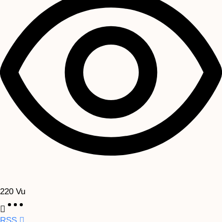
220
Vu
RSS