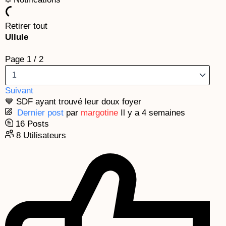
k
a
e
m
Retirer tout
Ullule
Page 1 / 2
Suivant
💙 SDF ayant trouvé leur doux foyer
Dernier post
par
margotine
Il y a 4 semaines
16
Posts
8
Utilisateurs