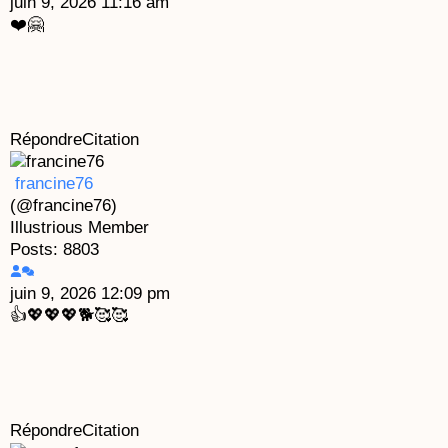
juin 9, 2026 11:16 am
❤️🤗
Répondre
Citation
francine76
(@francine76)
Illustrious Member
Posts: 8803
juin 9, 2026 12:09 pm
👍💖💖💖🐕🥰🥰
Répondre
Citation