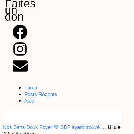
Faites
un
don
F
I
E
a
n
n
c
s
v
e
t
e
b
a
l
Forum
Posts Récents
o
g
o
Aide
o
r
p
Nos Sans Doux Foyer
💙 SDF ayant trouvé …
Ullule
Notifications