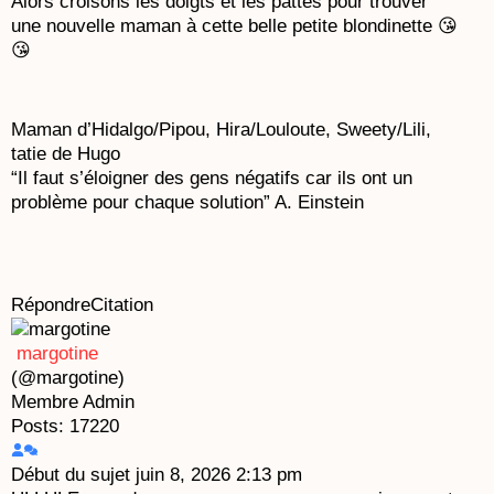
Alors croisons les doigts et les pattes pour trouver
une nouvelle maman à cette belle petite blondinette 😘
😘
Maman d’Hidalgo/Pipou, Hira/Louloute, Sweety/Lili,
tatie de Hugo
“Il faut s’éloigner des gens négatifs car ils ont un
problème pour chaque solution” A. Einstein
Répondre
Citation
margotine
(@margotine)
Membre
Admin
Posts: 17220
Début du sujet
juin 8, 2026 2:13 pm