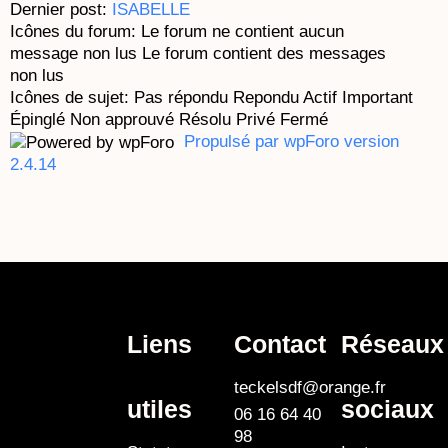
Dernier post:
ISABELLE
Icônes du forum:
Le forum ne contient aucun
message non lus
Le forum contient des messages
non lus
Icônes de sujet:
Pas répondu
Repondu
Actif
Important
Épinglé
Non approuvé
Résolu
Privé
Fermé
Propulsé par wpForo version
2.4.14
Liens
Contact
Réseaux
teckelsdf@orange.fr
utiles
sociaux
06 16 64 40
98