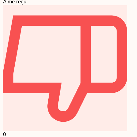
Aime réçu
0