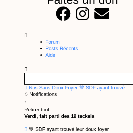
F
I
E
a
n
n
c
s
v
Forum
Posts Récents
e
t
e
Aide
b
a
l
o
g
o
Nos Sans Doux Foyer
💙 SDF ayant trouvé …
Notifications
o
r
p
Retirer tout
k
a
e
Verdi, fait parti des 19 teckels
m
💙 SDF ayant trouvé leur doux foyer