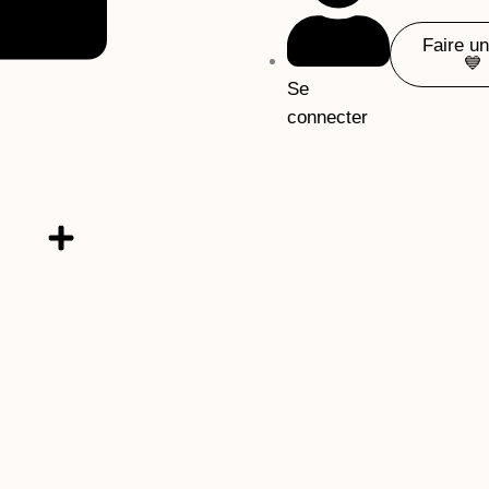
Faire u
💙
Se
connecter