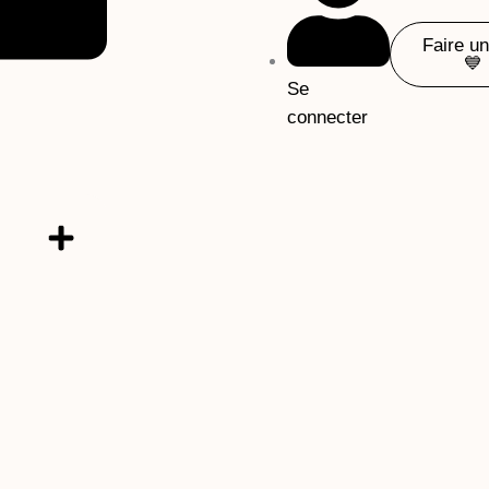
Faire u
💙
Se
connecter