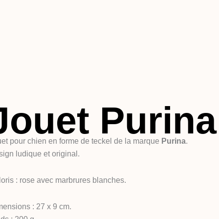
Jouet Purina
et pour chien en forme de teckel de la marque
Purina
.
ign ludique et original.
oris : rose avec marbrures blanches.
ensions : 27 x 9 cm.