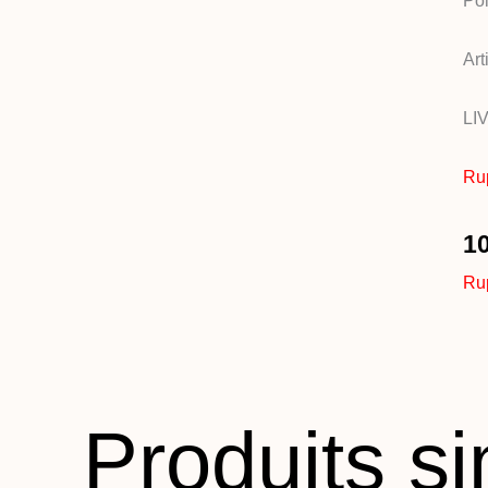
Poi
Art
LI
Rup
1
Rup
Produits si