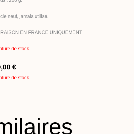
ds : 200 g.
icle neuf, jamais utilisé.
VRAISON EN FRANCE UNIQUEMENT
ture de stock
0,00
€
ture de stock
milaires