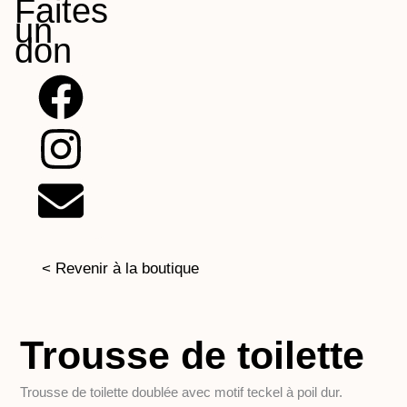
Faites
un
don
F
I
E
a
n
n
c
s
v
e
t
e
b
a
l
< Revenir à la boutique
o
g
o
Trousse de toilette
o
r
p
Trousse de toilette doublée avec motif teckel à poil dur.