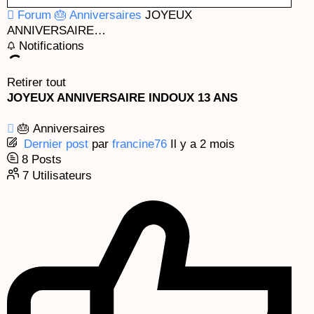
k
a
e
Forum
🎂 Anniversaires
JOYEUX
m
ANNIVERSAIRE…
Notifications
Retirer tout
JOYEUX ANNIVERSAIRE INDOUX 13 ANS
🎂 Anniversaires
Dernier post
par
francine76
Il y a 2 mois
8
Posts
7
Utilisateurs