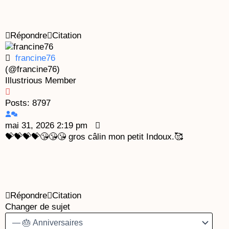
Répondre
Citation
francine76
(@francine76)
Illustrious Member
Posts: 8797
mai 31, 2026 2:19 pm
💝💝💝💝😘😘😘 gros câlin mon petit Indoux.🥰
Répondre
Citation
Changer de sujet