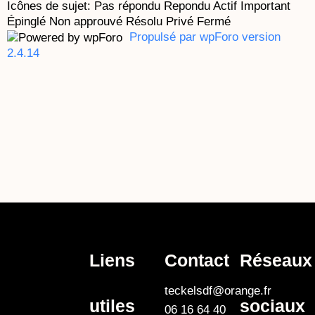
Icônes de sujet:
Pas répondu
Repondu
Actif
Important
Épinglé
Non approuvé
Résolu
Privé
Fermé
Propulsé par wpForo version
2.4.14
Liens
Contact
Réseaux
teckelsdf@orange.fr
utiles
sociaux
06 16 64 40