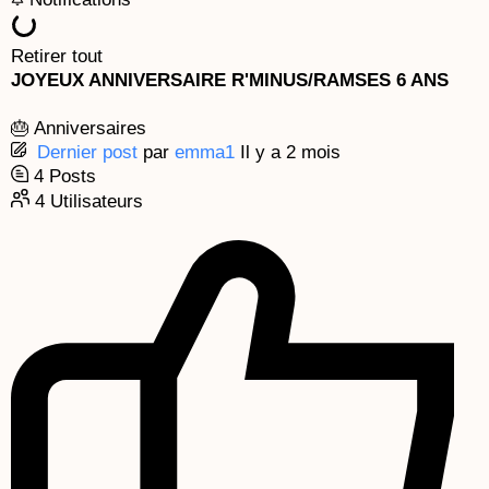
k
a
e
m
Retirer tout
JOYEUX ANNIVERSAIRE R'MINUS/RAMSES 6 ANS
🎂 Anniversaires
Dernier post
par
emma1
Il y a 2 mois
4
Posts
4
Utilisateurs