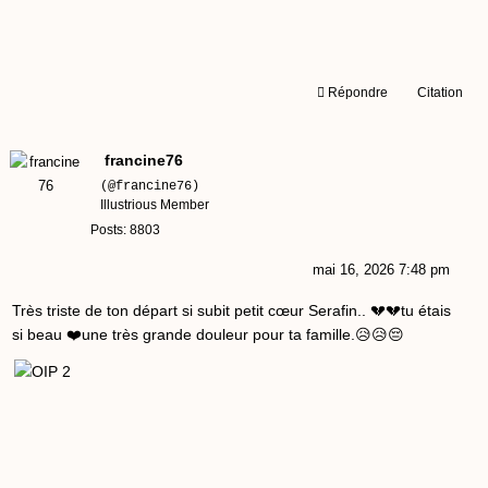
Répondre
Citation
francine76
(@francine76)
Illustrious Member
Posts: 8803
mai 16, 2026 7:48 pm
Très triste de ton départ si subit petit cœur Serafin.. 💔💔tu étais
si beau ❤️une très grande douleur pour ta famille.😥😥😔