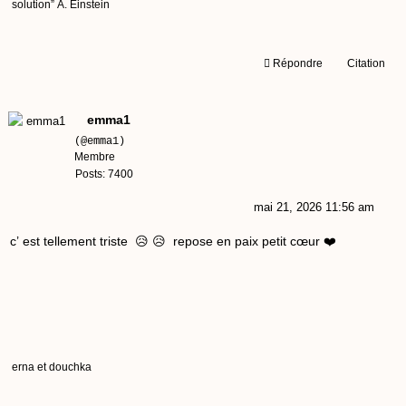
solution” A. Einstein
Répondre
Citation
emma1
(@emma1)
Membre
Posts: 7400
mai 21, 2026 11:56 am
c’ est tellement triste 😥 😥 repose en paix petit cœur ❤️
erna et douchka