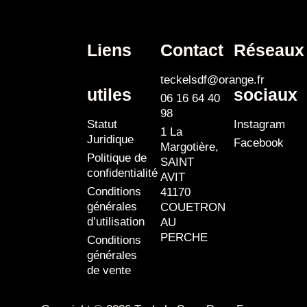
Liens
Contact
Réseaux
teckelsdf@orange.fr
utiles
sociaux
06 16 64 40
98
Statut
Instagram
1 La
Juridique
Facebook
Margotière,
Politique de
SAINT
confidentialité
AVIT
Conditions
41170
générales
COUETRON
d’utilisation
AU
PERCHE
Conditions
générales
de vente