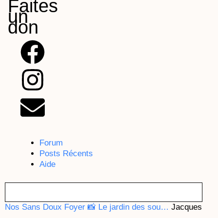
Faites
un
don
F
I
E
a
n
n
c
s
v
e
t
e
b
a
l
Forum
Posts Récents
o
g
o
Aide
o
r
p
Nos Sans Doux Foyer
📸 Le jardin des sou…
Jacques