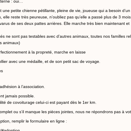
xterne : oui…
petite chienne pétillante, pleine de vie, joueuse qui a besoin d’un a
, elle reste très peureuse, n’oubliez pas qu’elle a passé plus de 3 moi
 varus de ses deux pattes arrières. Elle marche très bien maintenant et
és ne sont pas testables avec d’autres animaux, toutes nos familles rel
es animaux)
fectionnement à la propreté, marche en laisse
llier avec une médaille, et de son petit sac de voyage.
es
’adhésion à l’association.
nt jamais possible.
ilité de covoiturage celui-ci est payant dès le 1er km.
ncomplet ou s’il manque les pièces jointes, nous ne répondrons pas à v
tion, remplir le formulaire en ligne :
r/#adoption