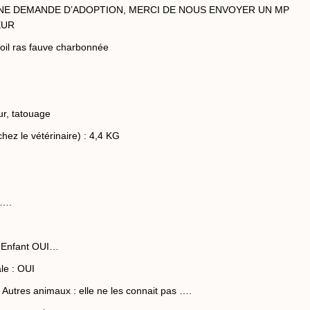
 UNE DEMANDE D’ADOPTION, MERCI DE NOUS ENVOYER UN MP
EUR
oil ras fauve charbonnée
ur, tatouage
chez le vétérinaire) : 4,4 KG
 ….
 Enfant OUI…
le : OUI
s Autres animaux : elle ne les connait pas ….