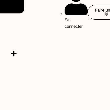
Faire u
💙
Se
connecter