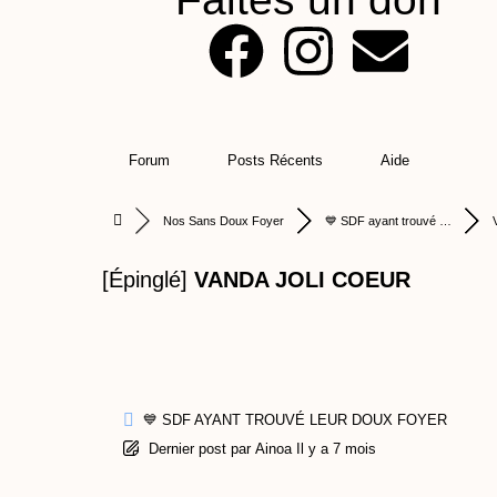
F
I
E
a
n
n
c
s
v
Forum
Posts Récents
Aide
e
t
e
Nos Sans Doux Foyer
💙 SDF ayant trouvé …
b
a
l
[Épinglé]
VANDA JOLI COEUR
o
g
o
o
r
p
k
a
e
💙 SDF AYANT TROUVÉ LEUR DOUX FOYER
Dernier post
par
Ainoa
Il y a 7 mois
m