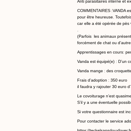
Anti parasitaires interne et e
COMMENTAIRES :VANDA est une 
pour être heureuse. Toutefois
car elle a été opérée de pès
.
(Parfois les animaux présent
forcément de chat ou d’autr
Apprentissages en cours: per
Vanda est équipé(e) : D’un co
Vanda mange : des croquett
Frais d’adoption : 350 euro
il faudra y rajouter 30 euro d
Le covoiturage n’est quasime
S’il y a une éventuelle possib
Si votre questionnaire est i
Pour contacter le service adop
https://teckelsansdouxfoyer.f