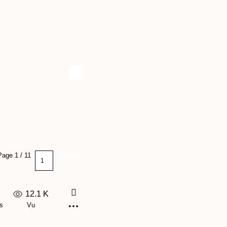
Page 1 / 11
Suivant
12.1 K
s
Vu