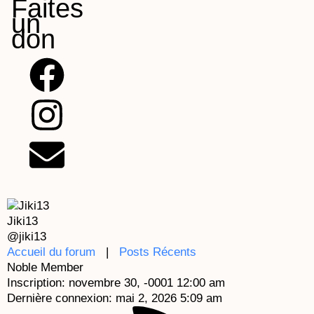
Faites
un
don
F
I
E
a
n
n
c
s
v
e
t
e
b
a
l
Jiki13
o
g
o
@jiki13
Accueil du forum
|
Posts Récents
Noble Member
o
r
p
Inscription: novembre 30, -0001 12:00 am
Dernière connexion: mai 2, 2026 5:09 am