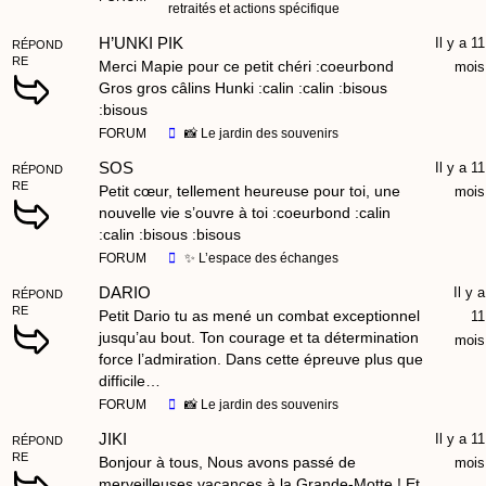
retraités et actions spécifique
H’UNKI PIK
Il y a 11
RÉPOND
RE
Merci Mapie pour ce petit chéri :coeurbond
mois
Gros gros câlins Hunki :calin :calin :bisous
:bisous
FORUM
📸 Le jardin des souvenirs
SOS
Il y a 11
RÉPOND
RE
Petit cœur, tellement heureuse pour toi, une
mois
nouvelle vie s’ouvre à toi :coeurbond :calin
:calin :bisous :bisous
FORUM
✨ L’espace des échanges
DARIO
Il y a
RÉPOND
RE
Petit Dario tu as mené un combat exceptionnel
11
jusqu’au bout. Ton courage et ta détermination
mois
force l’admiration. Dans cette épreuve plus que
difficile…
FORUM
📸 Le jardin des souvenirs
JIKI
Il y a 11
RÉPOND
RE
Bonjour à tous, Nous avons passé de
mois
merveilleuses vacances à la Grande-Motte ! Et