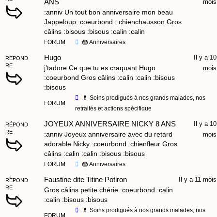
ANS
mois
:anniv Un tout bon anniversaire mon beau
Jappeloup :coeurbond ::chienchausson Gros
câlins :bisous :bisous :calin :calin
FORUM
🎂 Anniversaires
Hugo
Il y a 10
RÉPOND
RE
j’tadore Ce que tu es craquant Hugo
mois
:coeurbond Gros câlins :calin :calin :bisous
:bisous
💊 Soins prodigués à nos grands malades, nos
FORUM
retraités et actions spécifique
JOYEUX ANNIVERSAIRE NICKY 8 ANS
Il y a 10
RÉPOND
RE
:anniv Joyeux anniversaire avec du retard
mois
adorable Nicky :coeurbond :chienfleur Gros
câlins :calin :calin :bisous :bisous
FORUM
🎂 Anniversaires
Faustine dite Titine Potiron
Il y a 11 mois
RÉPOND
RE
Gros câlins petite chérie :coeurbond :calin
:calin :bisous :bisous
💊 Soins prodigués à nos grands malades, nos
FORUM