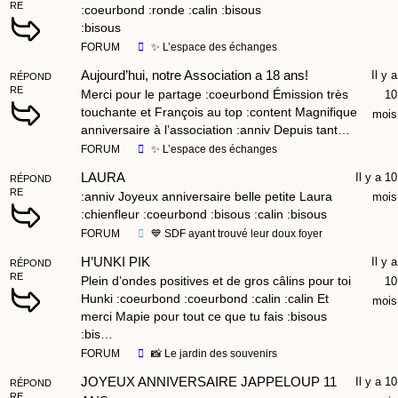
RE
:coeurbond :ronde :calin :bisous
:bisous
FORUM
✨ L’espace des échanges
Aujourd’hui, notre Association a 18 ans!
Il y a
RÉPOND
RE
Merci pour le partage :coeurbond Émission très
10
touchante et François au top :content Magnifique
mois
anniversaire à l’association :anniv Depuis tant…
FORUM
✨ L’espace des échanges
LAURA
Il y a 10
RÉPOND
RE
:anniv Joyeux anniversaire belle petite Laura
mois
:chienfleur :coeurbond :bisous :calin :bisous
FORUM
💙 SDF ayant trouvé leur doux foyer
H’UNKI PIK
Il y a
RÉPOND
RE
Plein d’ondes positives et de gros câlins pour toi
10
Hunki :coeurbond :coeurbond :calin :calin Et
mois
merci Mapie pour tout ce que tu fais :bisous
:bis…
FORUM
📸 Le jardin des souvenirs
JOYEUX ANNIVERSAIRE JAPPELOUP 11
Il y a 10
RÉPOND
RE