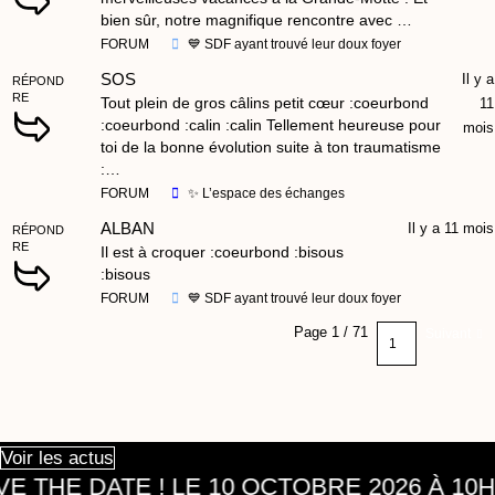
bien sûr, notre magnifique rencontre avec …
FORUM
💙 SDF ayant trouvé leur doux foyer
SOS
Il y a
RÉPOND
RE
Tout plein de gros câlins petit cœur :coeurbond
11
:coeurbond :calin :calin Tellement heureuse pour
mois
toi de la bonne évolution suite à ton traumatisme
:…
FORUM
✨ L’espace des échanges
ALBAN
Il y a 11 mois
RÉPOND
RE
Il est à croquer :coeurbond :bisous
:bisous
FORUM
💙 SDF ayant trouvé leur doux foyer
Page 1 / 71
Suivant
Voir les actus
 THE DATE ! LE 10 OCTOBRE 2026 À 10