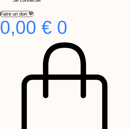
Se connecter
Faire un don 💙
0,00
€
0