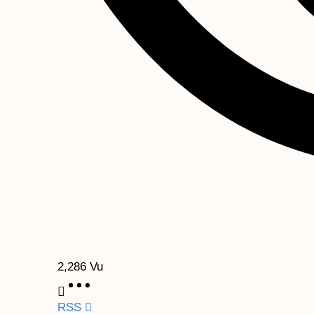
2,286
Vu
RSS