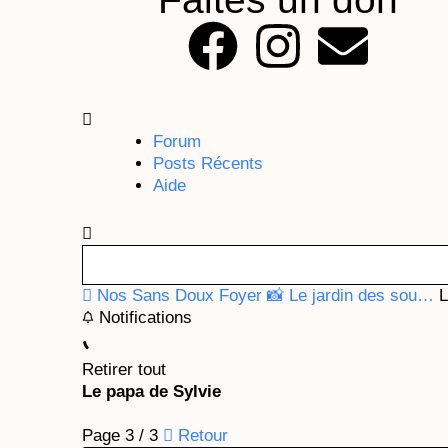
F
I
E
a
n
n
c
s
v
Forum
Posts Récents
e
t
e
Aide
b
a
l
o
g
o
Nos Sans Doux Foyer
📸 Le jardin des sou…
L
Notifications
o
r
p
Retirer tout
k
a
e
Le papa de Sylvie
m
Page 3 / 3
Retour