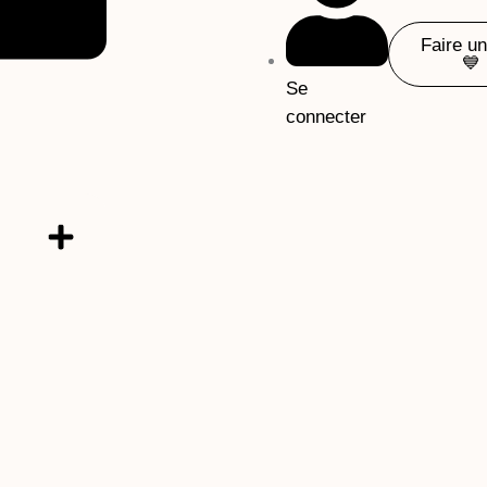
Faire u
💙
Se
connecter